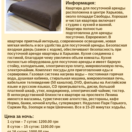
Информация:
Квартира для посуточной аренды
расположена в центре Харькова,
около площади Свободы. Хорошая
и чистая квартира включает
студию с кухней и ванной.
Квартира полностью
подготовлена для аренды
посуточно. Евроремонт. В
квартире приятный интерьер, современное освещение, новая
мягкая мебель и все удобства для посуточной аренды. Безопасная
входная дверь (замок с кодом), обеспечивают безопасность при
посуточной аренде квартиры в Харькове. Кухня соединена с
гостиной, благодаря чему увеличен объем комнаты. Кухня
полностью оборудована для посуточно аренды и имеет барную
стойку, холодильник, электрическую плиту, микроволновую печь,
электрочайник. Комплект посуды для приготовления еды и
сервировки. Газовая система нагрева воды – постоянная горячая
вода, душевая кабинка, стиральная машина, микроволновая печь,
кабельное телевидение (50 каналов), DVD, фильмы на Английском
языке и русском языках, CD проигрыватель, диски, большой
платяной шкаф, утюг, кондиционер, электрический чайник; тостер.
В непосредственной близости к квартире на проспекте Ленина
имеются магазины, туристические агентства, рестораны, кафе
Норма, банки, ночной клубы, супермаркет. Недалеко Парк Горького,
Саржин Яр, Зоопарк и парк Шевченко. Все в 15-20 минутах ходьбы.
Цена за ночь:
1 сутки – 7 суток: 1200.00 грн
8 суток – 15 суток: 1100.00 грн
от 16 суток: 1000.00 грн