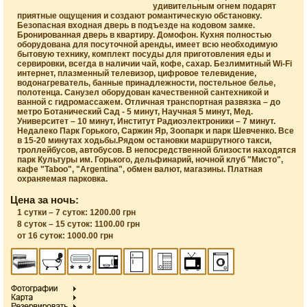
удивительным огнем подарят
приятные ощущения и создают романтическую обстановку.
Безопасная входная дверь в подъезде на кодовом замке.
Бронированная дверь в квартиру. Домофон. Кухня полностью
оборудована для посуточной аренды, имеет всю необходимую
бытовую технику, комплект посуды для приготовления еды и
сервировки, всегда в наличии чай, кофе, сахар. Безлимитный Wi-Fi
интернет, плазменный телевизор, цифровое телевидение,
водонагреватель, банные принадлежности, постельное белье,
полотенца. Санузел оборудован качественной сантехникой и
ванной с гидромассажем. Отличная транспортная развязка – до
метро Ботанический Сад - 5 минут, Научная 5 минут, Мед.
Университет – 10 минут, Институт Радиоэлектроники – 7 минут.
Недалеко Парк Горького, Саржин Яр, Зоопарк и парк Шевченко. Все
в 15-20 минутах ходьбы.Рядом остановки маршрутного такси,
троллейбусов, автобусов. В непосредственной близости находятся
парк Культуры им. Горького, дельфинарий, ночной клуб "Мисто",
кафе "Taboo", "Argentina", обмен валют, магазины. Платная
охраняемая парковка.
Цена за ночь:
1 сутки – 7 суток: 1200.00 грн
8 суток – 15 суток: 1100.00 грн
от 16 суток: 1000.00 грн