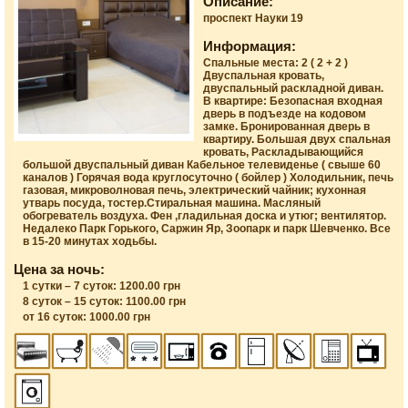
Описание:
проспект Науки 19
Информация:
Спальные места: 2 ( 2 + 2 )
Двуспальная кровать,
двуспальный раскладной диван.
В квартире: Безопасная входная
дверь в подъезде на кодовом
замке. Бронированная дверь в
квартиру. Большая двух спальная
кровать, Раскладывающийся
большой двуспальный диван Кабельное телевиденье ( свыше 60
каналов ) Горячая вода круглосуточно ( бойлер ) Холодильник, печь
газовая, микроволновая печь, электрический чайник; кухонная
утварь посуда, тостер.Стиральная машина. Масляный
обогреватель воздуха. Фен ,гладильная доска и утюг; вентилятор.
Недалеко Парк Горького, Саржин Яр, Зоопарк и парк Шевченко. Все
в 15-20 минутах ходьбы.
Цена за ночь:
1 сутки – 7 суток: 1200.00 грн
8 суток – 15 суток: 1100.00 грн
от 16 суток: 1000.00 грн